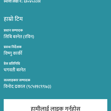
स्थायी लेखा नं.: ६१०४५२८११
हाम्रो टिम
प्रधान सम्पादक
सिबि बस्नेत (रविन)
प्रवन्ध निर्देशक
विष्णु कार्की
प्रेस प्रतिनिधि
भगवती बस्नेत
सल्लाहकार सम्पादक
विनोद ढकाल (९८५११८९९७३)
हामीलाई लाइक गर्नुहोस