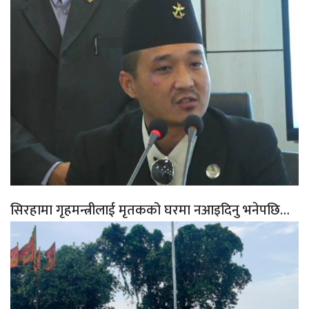
सिरहामा गृहमन्त्रीलाई मृतकको घरमा नआइदिनु भनेपछि…